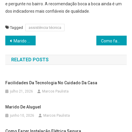
e pergunte no bairro. A recomendação boca a boca ainda é um
dos indicadores mais confiáveis de qualidade.
Tagged
assistência técnica
Navegação
Marido de Aluguel
Como fazer Instalação Elétrica Segura
de
RELATED POSTS
Post
Facilidades Da Tecnologia No Cuidado Da Casa
julho 21, 2026
Marcos Paulista
Marido De Aluguel
junho 10, 2026
Marcos Paulista
Como Fazer Instalação Elétrica Segura